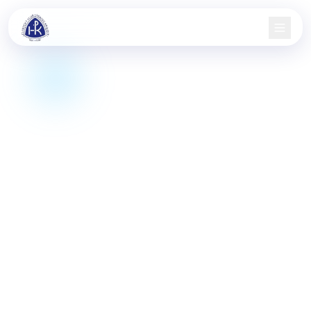
Domů
Nábor
Družstva
Aktuality
Jarní pohár
Informace
Kontakt
KIS