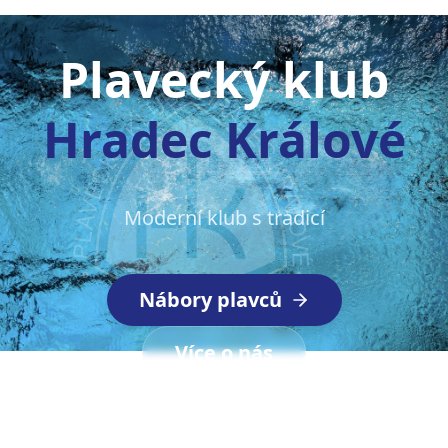
Plavecký klub
Hradec Králové
Moderní klub s tradicí
Nábory plavců
Více o nás