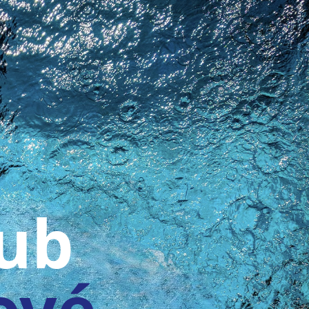
lub
ové