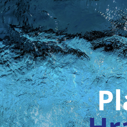
Pl
Hr