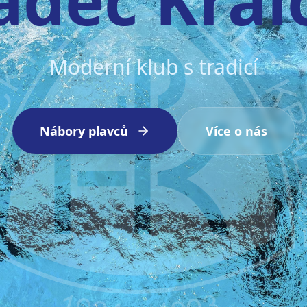
Moderní klub s tradicí
Nábory plavců
Více o nás