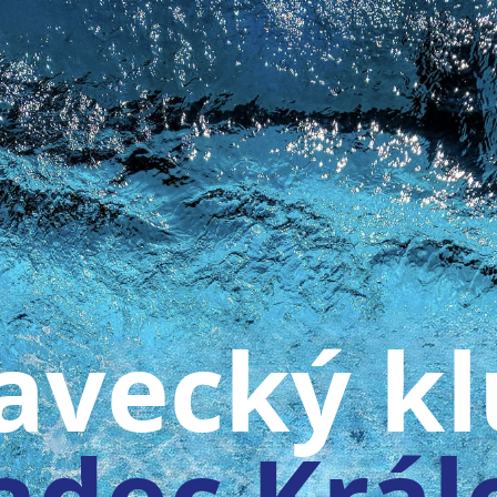
avecký k
adec Král