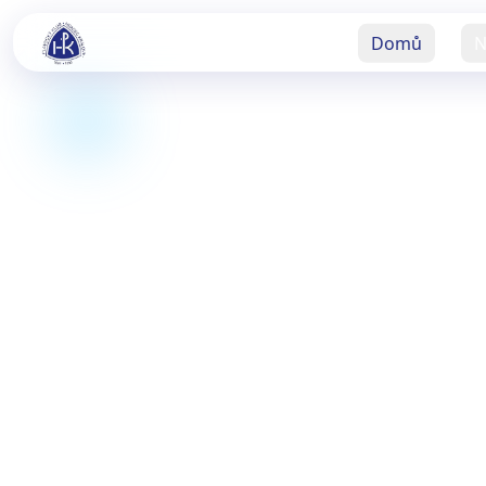
Domů
N