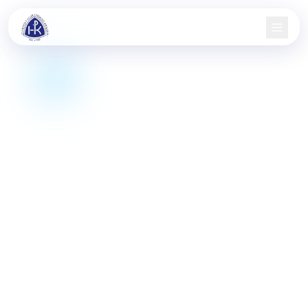
Domů
Nábor
Družstva
Aktuality
Jarní pohár
Informace
Kontakt
KIS