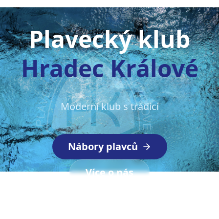
Plavecký klub
Hradec Králové
Moderní klub s tradicí
Nábory plavců
Více o nás