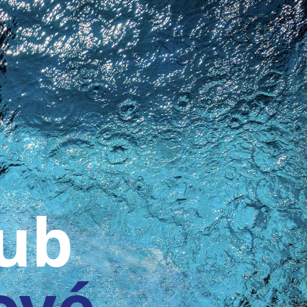
lub
ové