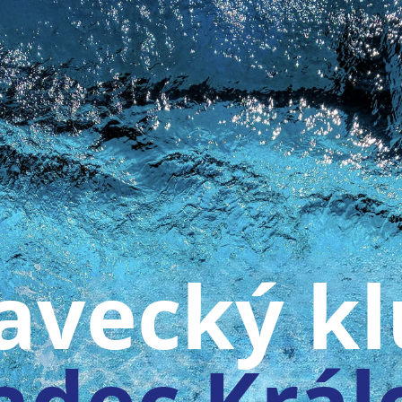
avecký k
adec Král