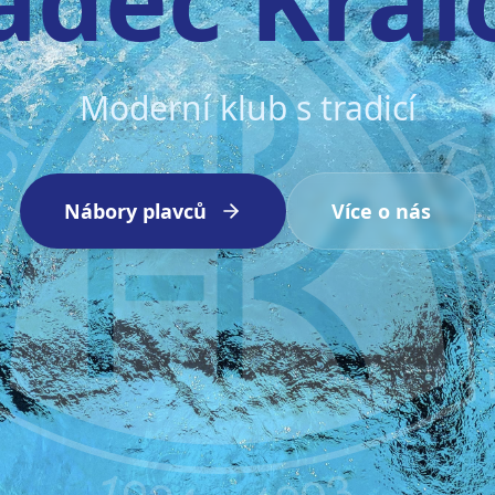
Moderní klub s tradicí
Nábory plavců
Více o nás