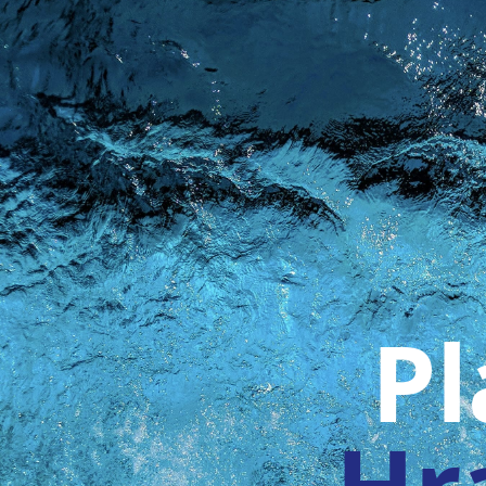
Pl
Hr