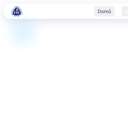
Domů
N