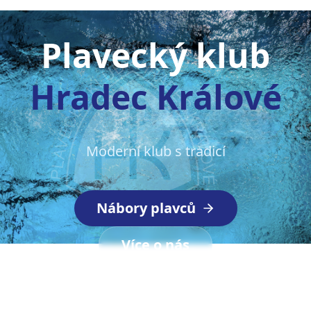
Plavecký klub
Hradec Králové
Moderní klub s tradicí
Nábory plavců
Více o nás