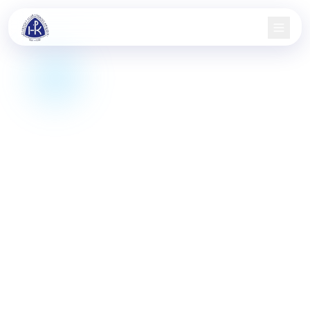
Domů
Nábor
Družstva
Aktuality
Jarní pohár
Informace
Kontakt
KIS