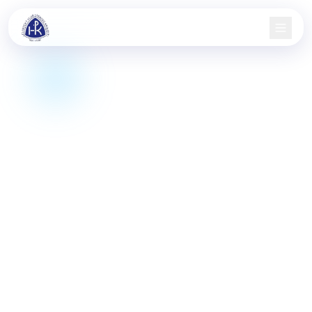
Domů
Nábor
Družstva
Aktuality
Jarní pohár
Informace
Kontakt
KIS