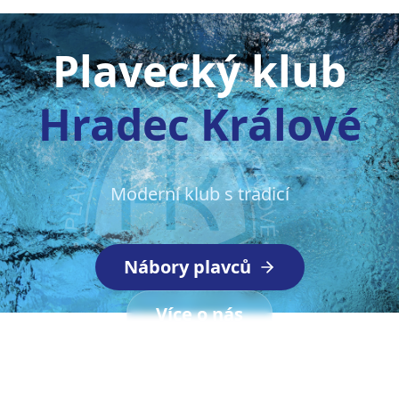
Plavecký klub
Hradec Králové
Moderní klub s tradicí
Nábory plavců
Více o nás