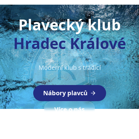
Plavecký klub
Hradec Králové
Moderní klub s tradicí
Nábory plavců
Více o nás