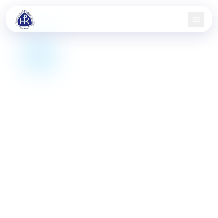
Domů
Nábor
Družstva
Aktuality
Jarní pohár
Informace
Kontakt
KIS