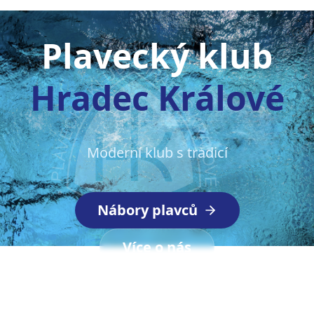
Plavecký klub
Hradec Králové
Moderní klub s tradicí
Nábory plavců
Více o nás