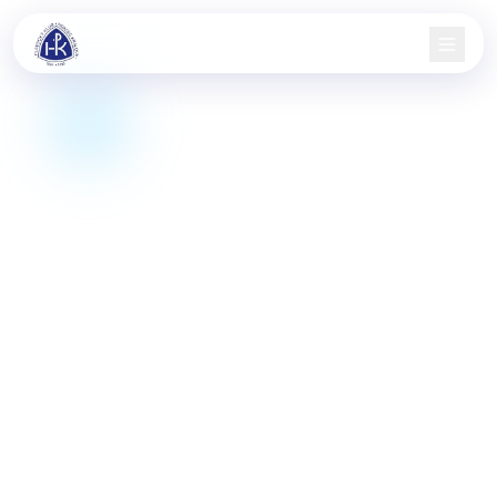
Domů
Nábor
Družstva
Aktuality
Jarní pohár
Informace
Kontakt
KIS