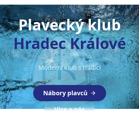
Plavecký klub
Hradec Králové
Moderní klub s tradicí
Nábory plavců
Více o nás