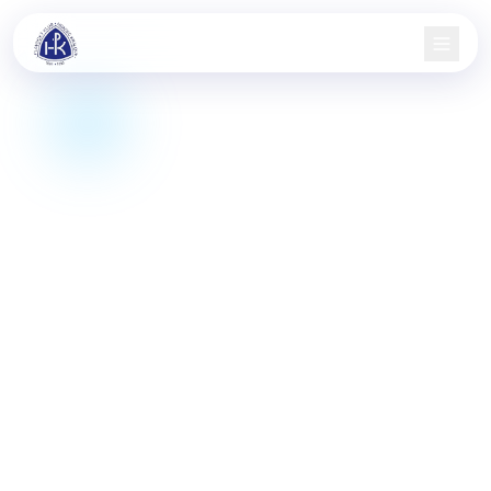
Domů
Nábor
Družstva
Aktuality
Jarní pohár
Informace
Kontakt
KIS