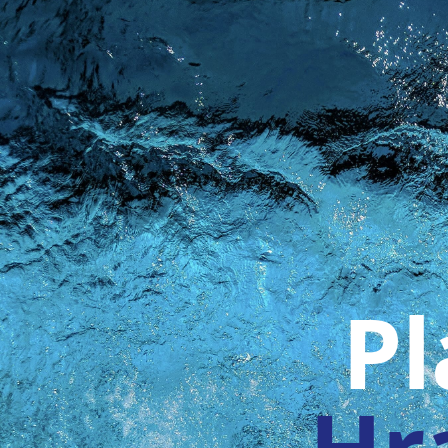
Pl
Hr