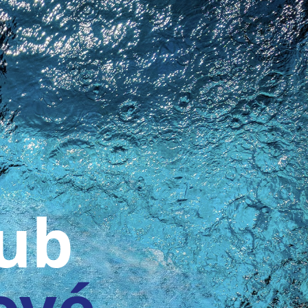
lub
ové