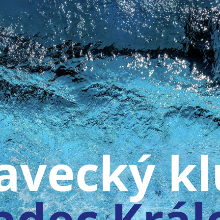
avecký k
adec Král