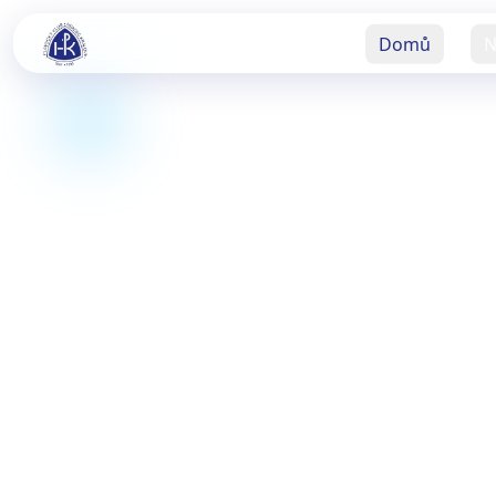
Domů
N