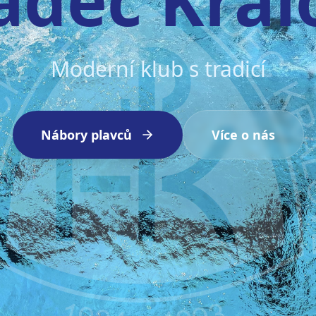
Moderní klub s tradicí
Nábory plavců
Více o nás