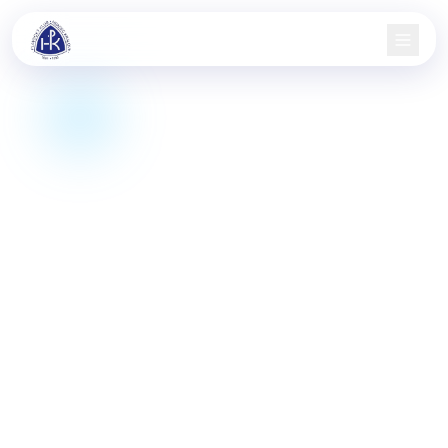
Domů
Nábor
Družstva
Aktuality
Jarní pohár
Informace
Kontakt
KIS