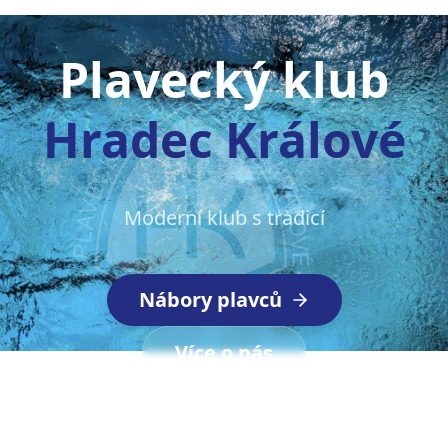
Plavecký klub
Hradec Králové
Moderní klub s tradicí
Nábory plavců
Více o nás