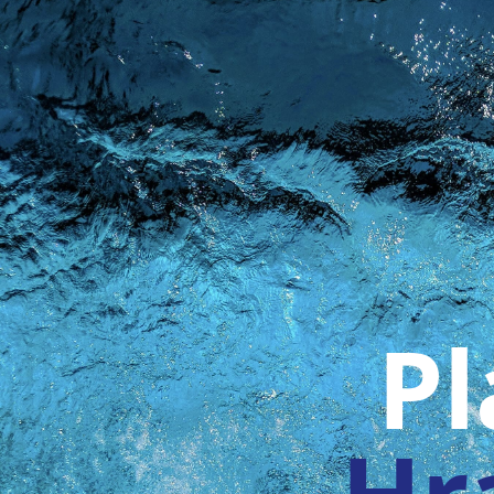
Pl
Hr