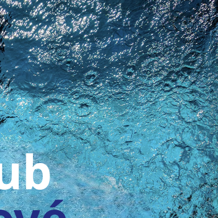
lub
ové