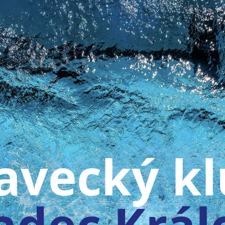
avecký k
adec Král