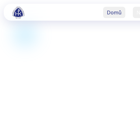
Domů
N