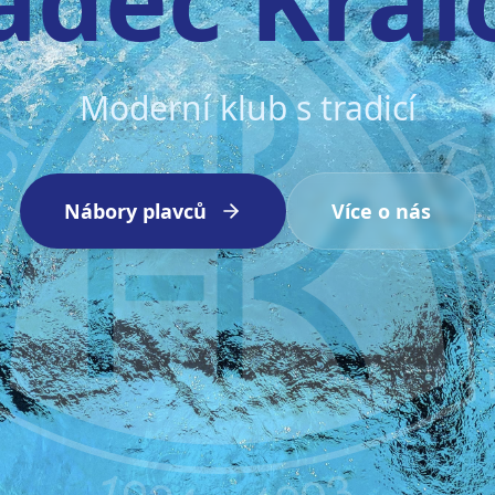
Moderní klub s tradicí
Nábory plavců
Více o nás