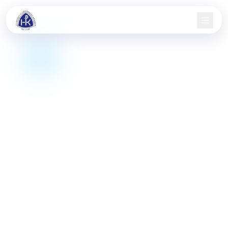
Domů
Nábor
Družstva
Aktuality
Jarní pohár
Informace
Kontakt
KIS