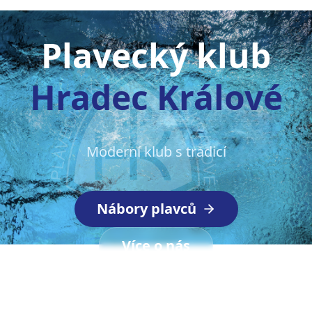
Plavecký klub
Hradec Králové
Moderní klub s tradicí
Nábory plavců
Více o nás