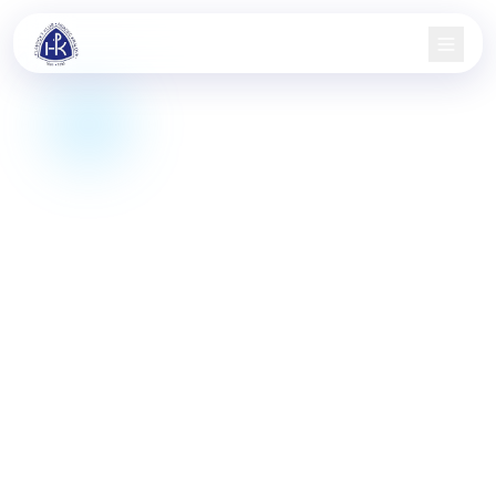
Domů
Nábor
Družstva
Aktuality
Jarní pohár
Informace
Kontakt
KIS