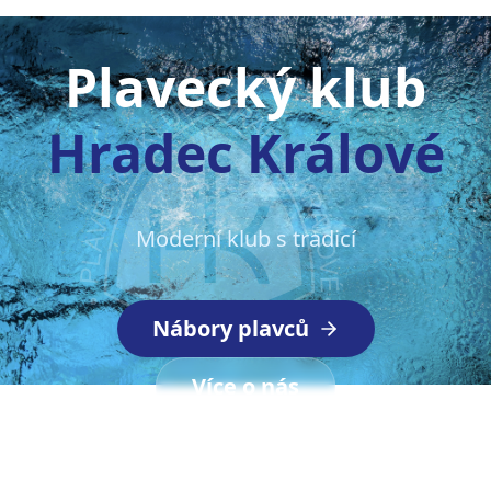
Plavecký klub
Hradec Králové
Moderní klub s tradicí
Nábory plavců
Více o nás